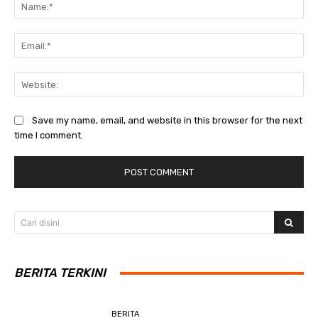
Na
Ema
Web
Save my name, email, and website in this browser for the next
time I comment.
Cari disini
BERITA TERKINI
BERITA