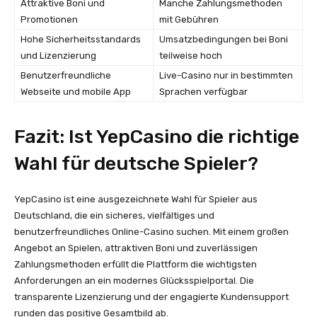
Attraktive Boni und
Manche Zahlungsmethoden
Promotionen
mit Gebühren
Hohe Sicherheitsstandards
Umsatzbedingungen bei Boni
und Lizenzierung
teilweise hoch
Benutzerfreundliche
Live-Casino nur in bestimmten
Webseite und mobile App
Sprachen verfügbar
Fazit: Ist YepCasino die richtige
Wahl für deutsche Spieler?
YepCasino ist eine ausgezeichnete Wahl für Spieler aus
Deutschland, die ein sicheres, vielfältiges und
benutzerfreundliches Online-Casino suchen. Mit einem großen
Angebot an Spielen, attraktiven Boni und zuverlässigen
Zahlungsmethoden erfüllt die Plattform die wichtigsten
Anforderungen an ein modernes Glücksspielportal. Die
transparente Lizenzierung und der engagierte Kundensupport
runden das positive Gesamtbild ab.