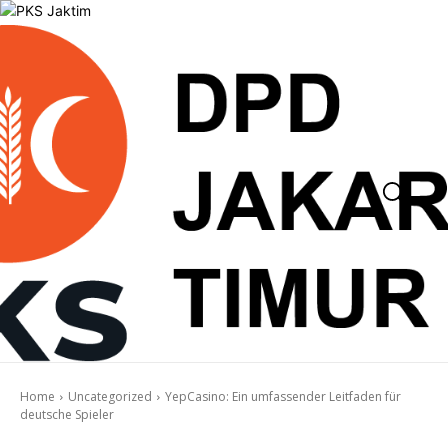
Home
Uncategorized
YepCasino: Ein umfassender Leitfaden für
deutsche Spieler