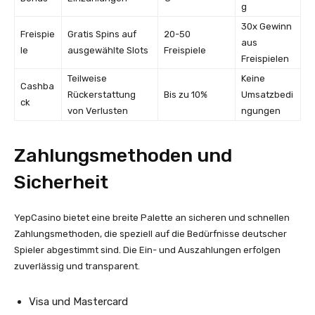
g
30x Gewinn
Freispie
Gratis Spins auf
20-50
aus
le
ausgewählte Slots
Freispiele
Freispielen
Teilweise
Keine
Cashba
Rückerstattung
Bis zu 10%
Umsatzbedi
ck
von Verlusten
ngungen
Zahlungsmethoden und
Sicherheit
YepCasino bietet eine breite Palette an sicheren und schnellen
Zahlungsmethoden, die speziell auf die Bedürfnisse deutscher
Spieler abgestimmt sind. Die Ein- und Auszahlungen erfolgen
zuverlässig und transparent.
Visa und Mastercard