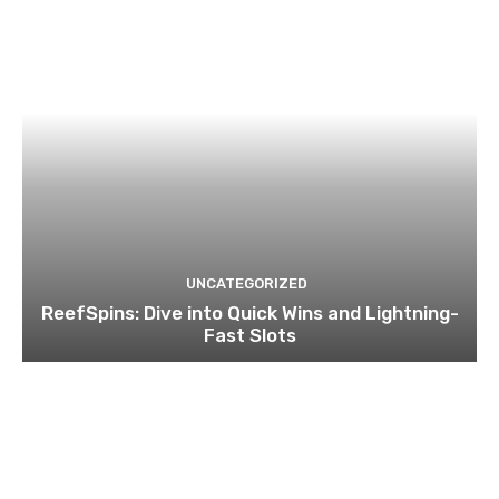
UNCATEGORIZED
ReefSpins: Dive into Quick Wins and Lightning-
Fast Slots