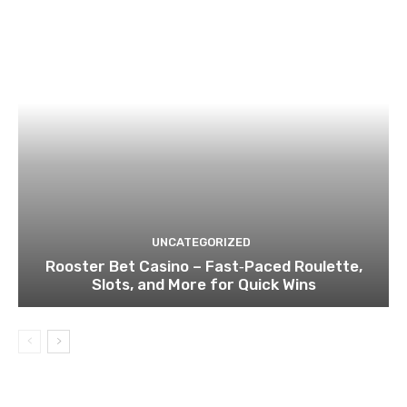
UNCATEGORIZED
Rooster Bet Casino – Fast‑Paced Roulette,
Slots, and More for Quick Wins