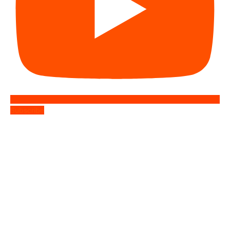
Subscribe
DPD PKS Jakarta Timur