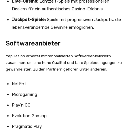
Live-Casino:
Echtzeit-Spiele mit professionellen
Dealern für ein authentisches Casino-Erlebnis.
Jackpot-Spiele:
Spiele mit progressiven Jackpots, die
lebensverändernde Gewinne ermöglichen.
Softwareanbieter
YepCasino arbeitet mit renommierten Softwareentwicklern
zusammen, um eine hohe Qualität und faire Spielbedingungen zu
gewährleisten. Zu den Partnern gehören unter anderem:
NetEnt
Microgaming
Play’n GO
Evolution Gaming
Pragmatic Play