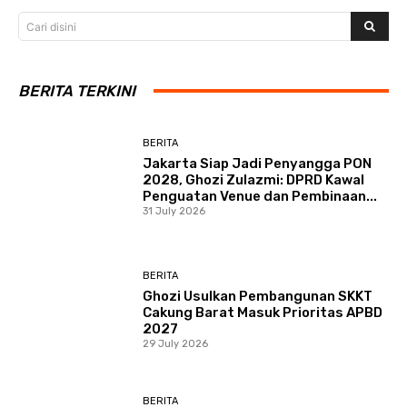
Cari disini
BERITA TERKINI
BERITA
Jakarta Siap Jadi Penyangga PON
2028, Ghozi Zulazmi: DPRD Kawal
Penguatan Venue dan Pembinaan...
31 July 2026
BERITA
Ghozi Usulkan Pembangunan SKKT
Cakung Barat Masuk Prioritas APBD
2027
29 July 2026
BERITA