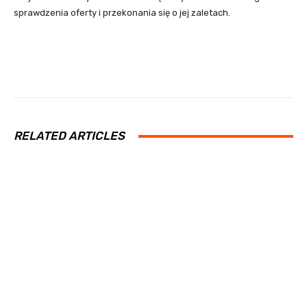
sprawdzenia oferty i przekonania się o jej zaletach.
RELATED ARTICLES