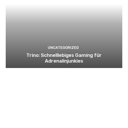
UNCATEGORIZED
Trino: Schnelllebiges Gaming für
Adrenalinjunkies