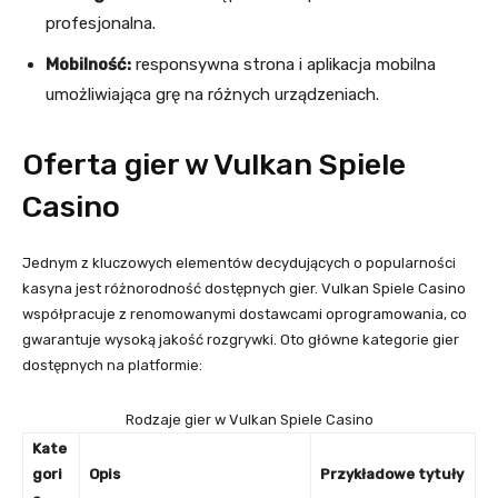
profesjonalna.
Mobilność:
responsywna strona i aplikacja mobilna
umożliwiająca grę na różnych urządzeniach.
Oferta gier w Vulkan Spiele
Casino
Jednym z kluczowych elementów decydujących o popularności
kasyna jest różnorodność dostępnych gier. Vulkan Spiele Casino
współpracuje z renomowanymi dostawcami oprogramowania, co
gwarantuje wysoką jakość rozgrywki. Oto główne kategorie gier
dostępnych na platformie:
Rodzaje gier w Vulkan Spiele Casino
Kate
gori
Opis
Przykładowe tytuły