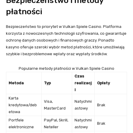
Bezpieczeństwo i metody
płatności
Bezpieczeństwo to priorytet w Vulkan Spiele Casino. Platforma
korzysta z nowoczesnych technologii szyfrowania, co gwarantuje
ochronę danych osobowych i finansowych graczy. Ponadto
kasyno oferuje szeroki wybór metod płatności, które umożliwiają
szybkie i bezproblemowe wpłaty oraz wypłaty środków.
Popularne metody płatności w Vulkan Spiele Casino
Czas
Metoda
Typ
realizacj
Opłaty
i
Karta
Visa,
Natychmi
kredytowa/deb
Brak
MasterCard
astowy
etowa
Portfele
PayPal, Skrill,
Natychmi
Brak
elektroniczne
Neteller
astowy