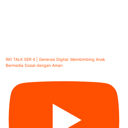
RKI TALK SER 4 | Generasi Digital: Membimbing Anak
Bermedia Sosial dengan Aman