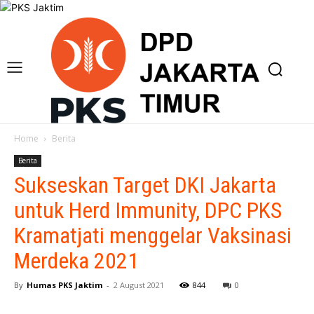
Home
Berita
Berita
Sukseskan Target DKI Jakarta
untuk Herd Immunity, DPC PKS
Kramatjati menggelar Vaksinasi
Merdeka 2021
By
Humas PKS Jaktim
-
2 August 2021
844
0