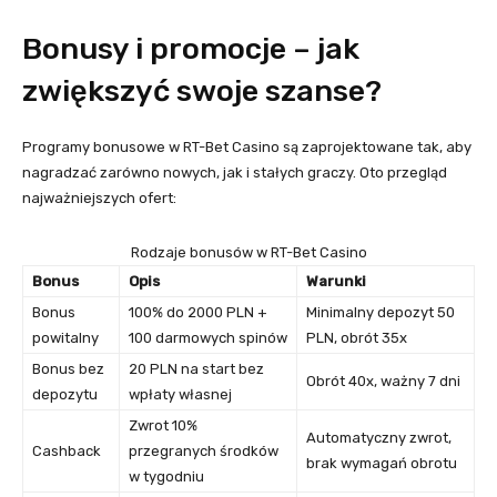
Bonusy i promocje – jak
zwiększyć swoje szanse?
Programy bonusowe w RT-Bet Casino są zaprojektowane tak, aby
nagradzać zarówno nowych, jak i stałych graczy. Oto przegląd
najważniejszych ofert:
Rodzaje bonusów w RT-Bet Casino
Bonus
Opis
Warunki
Bonus
100% do 2000 PLN +
Minimalny depozyt 50
powitalny
100 darmowych spinów
PLN, obrót 35x
Bonus bez
20 PLN na start bez
Obrót 40x, ważny 7 dni
depozytu
wpłaty własnej
Zwrot 10%
Automatyczny zwrot,
Cashback
przegranych środków
brak wymagań obrotu
w tygodniu