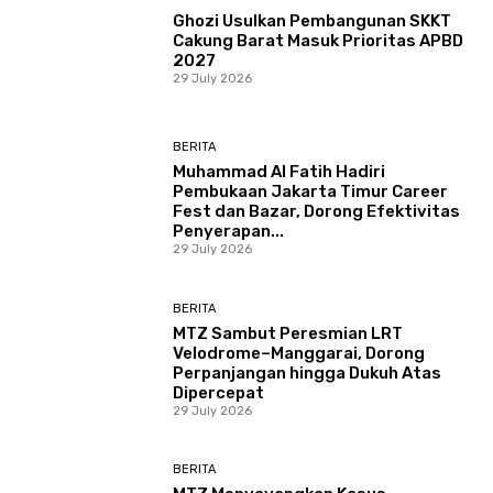
Ghozi Usulkan Pembangunan SKKT
Cakung Barat Masuk Prioritas APBD
2027
29 July 2026
BERITA
Muhammad Al Fatih Hadiri
Pembukaan Jakarta Timur Career
Fest dan Bazar, Dorong Efektivitas
Penyerapan...
29 July 2026
BERITA
MTZ Sambut Peresmian LRT
Velodrome–Manggarai, Dorong
Perpanjangan hingga Dukuh Atas
Dipercepat
29 July 2026
BERITA