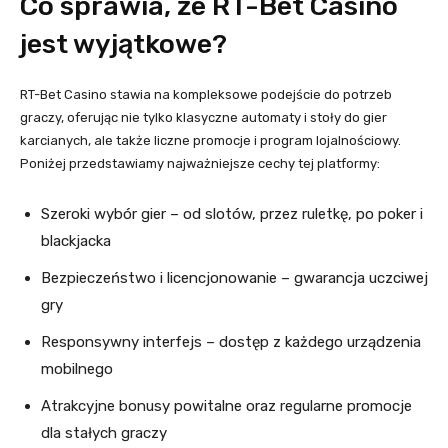
Co sprawia, że RT-Bet Casino
jest wyjątkowe?
RT-Bet Casino stawia na kompleksowe podejście do potrzeb
graczy, oferując nie tylko klasyczne automaty i stoły do gier
karcianych, ale także liczne promocje i program lojalnościowy.
Poniżej przedstawiamy najważniejsze cechy tej platformy:
Szeroki wybór gier – od slotów, przez ruletkę, po poker i
blackjacka
Bezpieczeństwo i licencjonowanie – gwarancja uczciwej
gry
Responsywny interfejs – dostęp z każdego urządzenia
mobilnego
Atrakcyjne bonusy powitalne oraz regularne promocje
dla stałych graczy