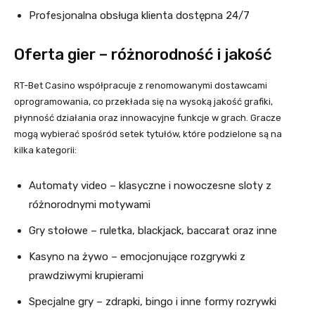
Profesjonalna obsługa klienta dostępna 24/7
Oferta gier – różnorodność i jakość
RT-Bet Casino współpracuje z renomowanymi dostawcami
oprogramowania, co przekłada się na wysoką jakość grafiki,
płynność działania oraz innowacyjne funkcje w grach. Gracze
mogą wybierać spośród setek tytułów, które podzielone są na
kilka kategorii:
Automaty video – klasyczne i nowoczesne sloty z
różnorodnymi motywami
Gry stołowe – ruletka, blackjack, baccarat oraz inne
Kasyno na żywo – emocjonujące rozgrywki z
prawdziwymi krupierami
Specjalne gry – zdrapki, bingo i inne formy rozrywki