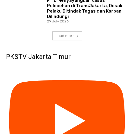
MTZ Menyayangkan Kasus
Pelecehan di TransJakarta, Desak
Pelaku Ditindak Tegas dan Korban
Dilindungi
29 July 2026
Load more
PKSTV Jakarta Timur