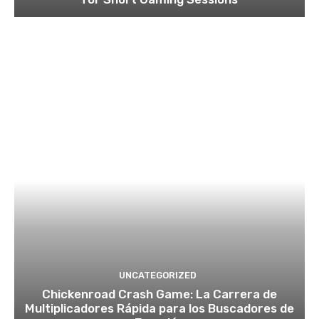
UNCATEGORIZED
Chickenroad Crash Game: La Carrera de
Multiplicadores Rápida para los Buscadores de