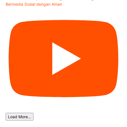
Bermedia Sosial dengan Aman
Load More...