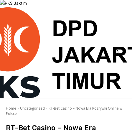
Home
Uncategorized
RT-Bet Casino – Nowa Era Rozrywki Online w
Polsce
RT-Bet Casino – Nowa Era