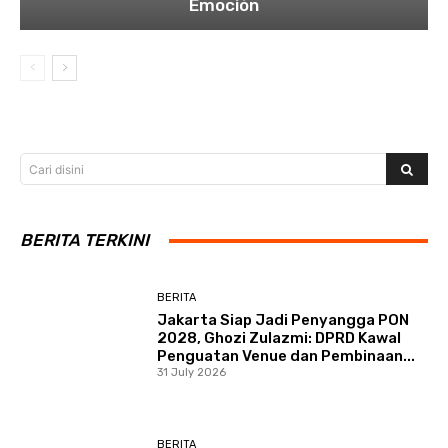
Emoción
Cari disini
BERITA TERKINI
BERITA
Jakarta Siap Jadi Penyangga PON
2028, Ghozi Zulazmi: DPRD Kawal
Penguatan Venue dan Pembinaan...
31 July 2026
BERITA