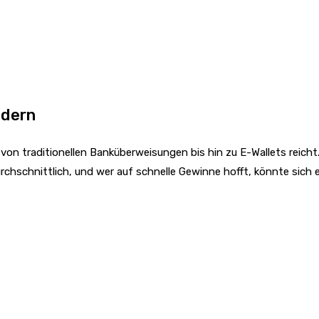
odern
on traditionellen Banküberweisungen bis hin zu E-Wallets reicht
urchschnittlich, und wer auf schnelle Gewinne hofft, könnte sic