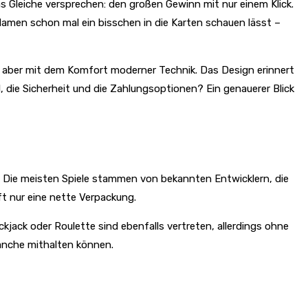
das Gleiche versprechen: den großen Gewinn mit nur einem Klick.
m Namen schon mal ein bisschen in die Karten schauen lässt –
en, aber mit dem Komfort moderner Technik. Das Design erinnert
l, die Sicherheit und die Zahlungsoptionen? Ein genauerer Blick
h. Die meisten Spiele stammen von bekannten Entwicklern, die
t nur eine nette Verpackung.
kjack oder Roulette sind ebenfalls vertreten, allerdings ohne
ranche mithalten können.