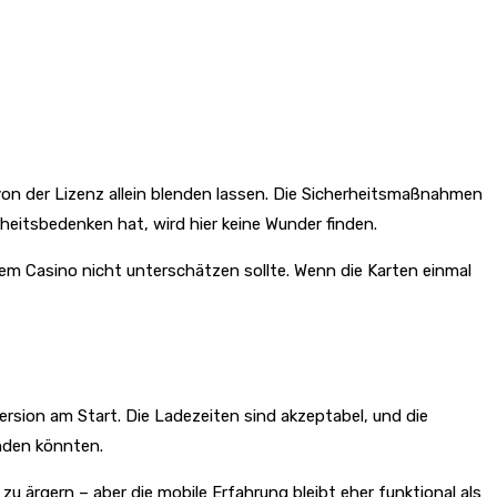
t von der Lizenz allein blenden lassen. Die Sicherheitsmaßnahmen
rheitsbedenken hat, wird hier keine Wunder finden.
nem Casino nicht unterschätzen sollte. Wenn die Karten einmal
ersion am Start. Die Ladezeiten sind akzeptabel, und die
inden könnten.
 ärgern – aber die mobile Erfahrung bleibt eher funktional als