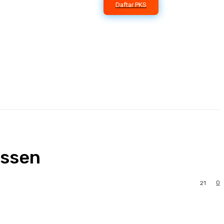
Daftar PKS
issen
0
21