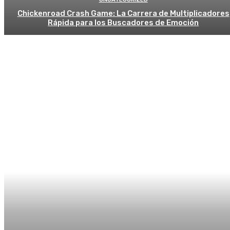
Chickenroad Crash Game: La Carrera de Multiplicadores
Rápida para los Buscadores de Emoción