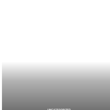
UNCATEGORIZED