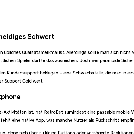
hneidiges Schwert
in übliches Qualitätsmerkmal ist. Allerdings sollte man sich nich
ittlichen Spieler dürfte das ausreichen, doch wer paranoide Siche
r den Kundensupport beklagen – eine Schwachstelle, die man in ei
der Support Gold wert.
tphone
e-Aktivitäten ist, hat RetroBet zumindest eine passable mobile V
gs fehlt eine native App, was manche Nutzer als Rückschritt empf
, ohne sich über zu kleine Buttons oder verzögerte Reaktionen zu