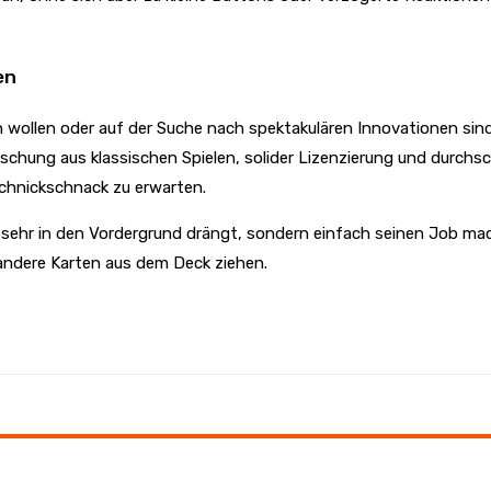
en
en wollen oder auf der Suche nach spektakulären Innovationen sind.
schung aus klassischen Spielen, solider Lizenzierung und durchs
Schnickschnack zu erwarten.
u sehr in den Vordergrund drängt, sondern einfach seinen Job mac
 andere Karten aus dem Deck ziehen.