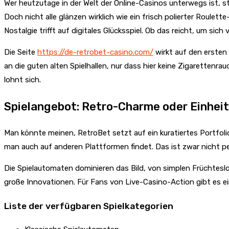
Wer heutzutage in der Welt der Online-Casinos unterwegs ist, st
Doch nicht alle glänzen wirklich wie ein frisch polierter Roulet
Nostalgie trifft auf digitales Glücksspiel. Ob das reicht, um sic
Die Seite
https://de-retrobet-casino.com/
wirkt auf den ersten 
an die guten alten Spielhallen, nur dass hier keine Zigarettenr
lohnt sich.
Spielangebot: Retro-Charme oder Einheit
Man könnte meinen, RetroBet setzt auf ein kuratiertes Portfoli
man auch auf anderen Plattformen findet. Das ist zwar nicht p
Die Spielautomaten dominieren das Bild, von simplen Früchteslot
große Innovationen. Für Fans von Live-Casino-Action gibt es e
Liste der verfügbaren Spielkategorien