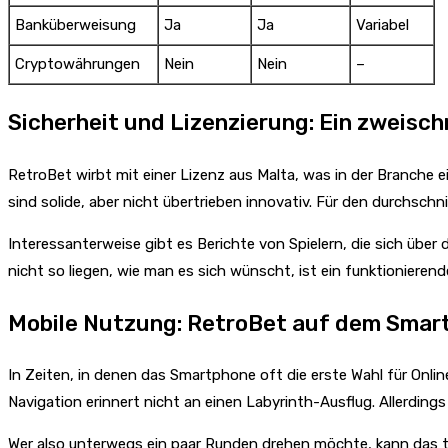
Banküberweisung
Ja
Ja
Variabel
Cryptowährungen
Nein
Nein
–
Sicherheit und Lizenzierung: Ein zweisc
RetroBet wirbt mit einer Lizenz aus Malta, was in der Branche e
sind solide, aber nicht übertrieben innovativ. Für den durchschn
Interessanterweise gibt es Berichte von Spielern, die sich übe
nicht so liegen, wie man es sich wünscht, ist ein funktionieren
Mobile Nutzung: RetroBet auf dem Smar
In Zeiten, in denen das Smartphone oft die erste Wahl für Onlin
Navigation erinnert nicht an einen Labyrinth-Ausflug. Allerdin
Wer also unterwegs ein paar Runden drehen möchte, kann das tun