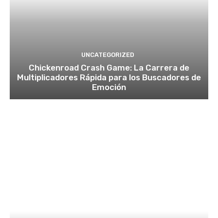
UNCATEGORIZED
Chickenroad Crash Game: La Carrera de
Multiplicadores Rápida para los Buscadores de
Emoción