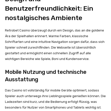
Benutzerfreundlichkeit: Ein
nostalgisches Ambiente
Retrobet Casino überzeugt durch ein Design, das an die goldene
Ära der Spielhallen erinnert. Warme Farben, klassische
Schriftarten und eine intuitive Navigation sorgen dafür, dass sich
Spieler schnell zurechtfinden. Die Webseite ist übersichtlich
gestaltet und ermöglicht einen schnellen Zugriff auf alle
wichtigen Bereiche wie Spiele, Boni und Kundenservice.
Mobile Nutzung und technische
Ausstattung
Das Casino ist vollständig für mobile Geräte optimiert, sodass
Spieler auch unterwegs ihre Lieblingsspiele genießen können. Die
Ladezeiten sind kurz, und die Bedienung erfolgt flüssig, was
besonders für Nutzer von Smartphones und Tablets wichtig ist.