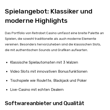
Spielangebot: Klassiker und
moderne Highlights
Das Portfolio von Retrobet Casino umfasst eine breite Palette an
Spielen, die sowohl traditionelle als auch moderne Elemente
vereinen. Besonders hervorzuheben sind die klassischen Slots,
die mit authentischen Sounds und Grafiken aufwarten.
Klassische Spielautomaten mit 3 Walzen
Video Slots mit innovativen Bonusfunktionen
Tischspiele wie Roulette, Blackjack und Poker
Live-Casino mit echten Dealern
Softwareanbieter und Qualität