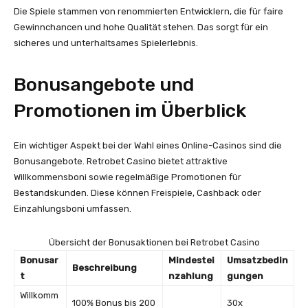
Die Spiele stammen von renommierten Entwicklern, die für faire
Gewinnchancen und hohe Qualität stehen. Das sorgt für ein
sicheres und unterhaltsames Spielerlebnis.
Bonusangebote und
Promotionen im Überblick
Ein wichtiger Aspekt bei der Wahl eines Online-Casinos sind die
Bonusangebote. Retrobet Casino bietet attraktive
Willkommensboni sowie regelmäßige Promotionen für
Bestandskunden. Diese können Freispiele, Cashback oder
Einzahlungsboni umfassen.
Übersicht der Bonusaktionen bei Retrobet Casino
Bonusar
Mindestei
Umsatzbedin
Beschreibung
t
nzahlung
gungen
Willkomm
100% Bonus bis 200
30x