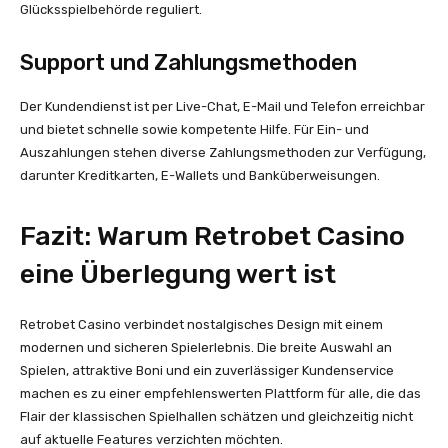
Glücksspielbehörde reguliert.
Support und Zahlungsmethoden
Der Kundendienst ist per Live-Chat, E-Mail und Telefon erreichbar
und bietet schnelle sowie kompetente Hilfe. Für Ein- und
Auszahlungen stehen diverse Zahlungsmethoden zur Verfügung,
darunter Kreditkarten, E-Wallets und Banküberweisungen.
Fazit: Warum Retrobet Casino
eine Überlegung wert ist
Retrobet Casino verbindet nostalgisches Design mit einem
modernen und sicheren Spielerlebnis. Die breite Auswahl an
Spielen, attraktive Boni und ein zuverlässiger Kundenservice
machen es zu einer empfehlenswerten Plattform für alle, die das
Flair der klassischen Spielhallen schätzen und gleichzeitig nicht
auf aktuelle Features verzichten möchten.