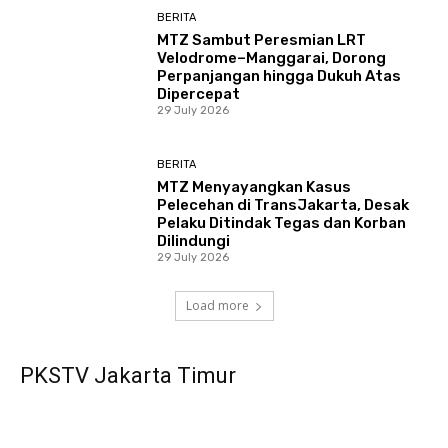
BERITA
MTZ Sambut Peresmian LRT
Velodrome–Manggarai, Dorong
Perpanjangan hingga Dukuh Atas
Dipercepat
29 July 2026
BERITA
MTZ Menyayangkan Kasus
Pelecehan di TransJakarta, Desak
Pelaku Ditindak Tegas dan Korban
Dilindungi
29 July 2026
Load more
PKSTV Jakarta Timur