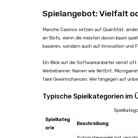
Spielangebot: Vielfalt o
Manche Casinos setzen auf Quantität, andere
an Slots, wenn die meisten davon kaum spiel
basieren, sondern auch auf Innovation und F
Ein Blick auf die Softwareanbieter verrät oft
Werbebanner. Namen wie NetEnt, Microgaming
faire Gewinnchancen. Wer hingegen auf unbeka
Typische Spielkategorien im 
Spielkatego
Spielkateg
Beschreibung
orie
Automatenspiele mit versc