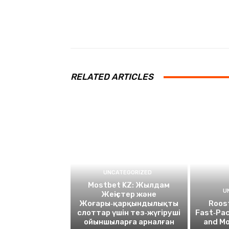
Share
RELATED ARTICLES
UNCATEGORIZED
Mostbet KZ: Жылдам
U
Жеңістер және
Жоғары‑қарқындылықты
Roost
слоттар үшін тез‑жүгіруші
Fast‑Pac
ойыншыларға арналған
and Mo