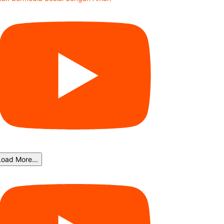
Load More...