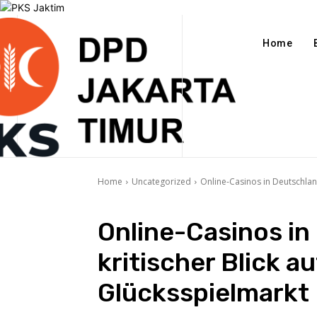
Home
Home
Uncategorized
Online-Casinos in Deutschland
Online-Casinos in
kritischer Blick a
Glücksspielmarkt