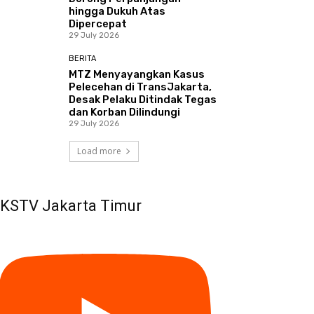
hingga Dukuh Atas
Dipercepat
29 July 2026
BERITA
MTZ Menyayangkan Kasus
Pelecehan di TransJakarta,
Desak Pelaku Ditindak Tegas
dan Korban Dilindungi
29 July 2026
Load more
KSTV Jakarta Timur