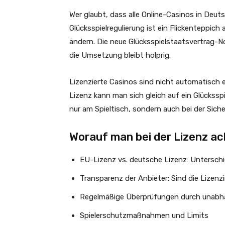
Wer glaubt, dass alle Online-Casinos in Deuts
Glücksspielregulierung ist ein Flickenteppic
ändern. Die neue Glücksspielstaatsvertrag-N
die Umsetzung bleibt holprig.
Lizenzierte Casinos sind nicht automatisch ei
Lizenz kann man sich gleich auf ein Glückss
nur am Spieltisch, sondern auch bei der Sich
Worauf man bei der Lizenz ac
EU-Lizenz vs. deutsche Lizenz: Untersc
Transparenz der Anbieter: Sind die Lizenz
Regelmäßige Überprüfungen durch unabhä
Spielerschutzmaßnahmen und Limits