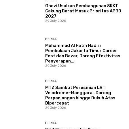
Ghozi Usulkan Pembangunan SKKT
Cakung Barat Masuk Prioritas APBD
2027
29 July 2026
BERITA
Muhammad Al Fatih Hadiri
Pembukaan Jakarta Timur Career
Fest dan Bazar, Dorong Efektivitas
Penyerapan...
29 July 2026
BERITA
MTZ Sambut Peresmian LRT
Velodrome–Manggarai, Dorong
Perpanjangan hingga Dukuh Atas
Dipercepat
29 July 2026
BERITA