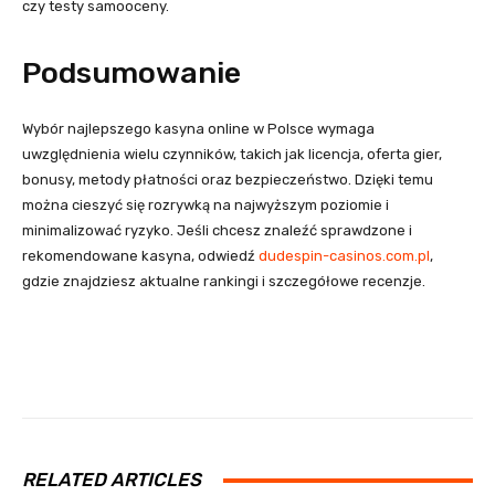
czy testy samooceny.
Podsumowanie
Wybór najlepszego kasyna online w Polsce wymaga
uwzględnienia wielu czynników, takich jak licencja, oferta gier,
bonusy, metody płatności oraz bezpieczeństwo. Dzięki temu
można cieszyć się rozrywką na najwyższym poziomie i
minimalizować ryzyko. Jeśli chcesz znaleźć sprawdzone i
rekomendowane kasyna, odwiedź
dudespin-casinos.com.pl
,
gdzie znajdziesz aktualne rankingi i szczegółowe recenzje.
RELATED ARTICLES