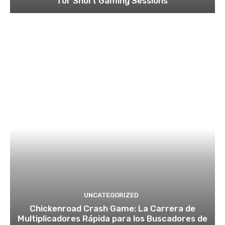
for Short Gaming Sessions
UNCATEGORIZED
Chickenroad Crash Game: La Carrera de
Multiplicadores Rápida para los Buscadores de