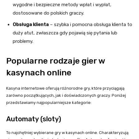
wygodne i bezpieczne metody wpłat i wypłat,
dostosowane do polskich graczy.
Obsługa klienta
– szybka i pomocna obsługa klienta to
duży atut, zwłaszcza gdy pojawią się pytania lub
problemy.
Popularne rodzaje gier w
kasynach online
Kasyna internetowe oferują różnorodne gry, które przyciągają
zarówno początkujących, jak i doświadczonych graczy. Poniżej
przedstawiamy najpopularniejsze kategorie:
Automaty (sloty)
To najchętniej wybierane gry w kasynach online. Charakteryzują