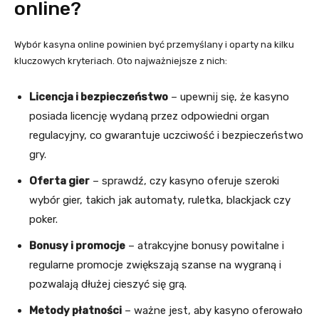
online?
Wybór kasyna online powinien być przemyślany i oparty na kilku
kluczowych kryteriach. Oto najważniejsze z nich:
Licencja i bezpieczeństwo
– upewnij się, że kasyno
posiada licencję wydaną przez odpowiedni organ
regulacyjny, co gwarantuje uczciwość i bezpieczeństwo
gry.
Oferta gier
– sprawdź, czy kasyno oferuje szeroki
wybór gier, takich jak automaty, ruletka, blackjack czy
poker.
Bonusy i promocje
– atrakcyjne bonusy powitalne i
regularne promocje zwiększają szanse na wygraną i
pozwalają dłużej cieszyć się grą.
Metody płatności
– ważne jest, aby kasyno oferowało