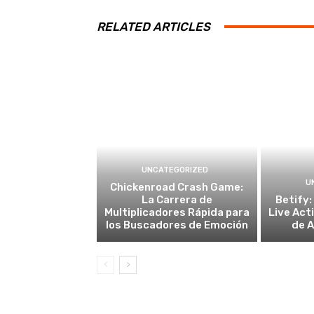
RELATED ARTICLES
UNCATEGORIZED
U
Chickenroad Crash Game:
La Carrera de
Betify:
Multiplicadores Rápida para
Live Act
los Buscadores de Emoción
de A