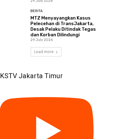
29 July 2026
BERITA
MTZ Menyayangkan Kasus
Pelecehan di TransJakarta,
Desak Pelaku Ditindak Tegas
dan Korban Dilindungi
29 July 2026
Load more
KSTV Jakarta Timur