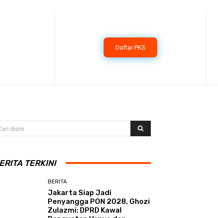
Daftar PKS
ari disini
ERITA TERKINI
BERITA
Jakarta Siap Jadi
Penyangga PON 2028, Ghozi
Zulazmi: DPRD Kawal