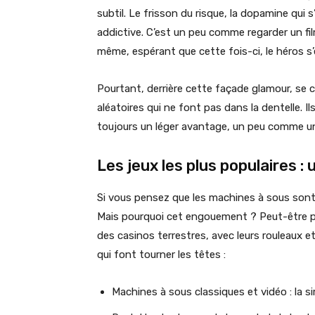
subtil. Le frisson du risque, la dopamine qui s
addictive. C’est un peu comme regarder un fi
même, espérant que cette fois-ci, le héros s
Pourtant, derrière cette façade glamour, se
aléatoires qui ne font pas dans la dentelle.
toujours un léger avantage, un peu comme un 
Les jeux les plus populaires : 
Si vous pensez que les machines à sous sont l
Mais pourquoi cet engouement ? Peut-être p
des casinos terrestres, avec leurs rouleaux et
qui font tourner les têtes :
Machines à sous classiques et vidéo : la s