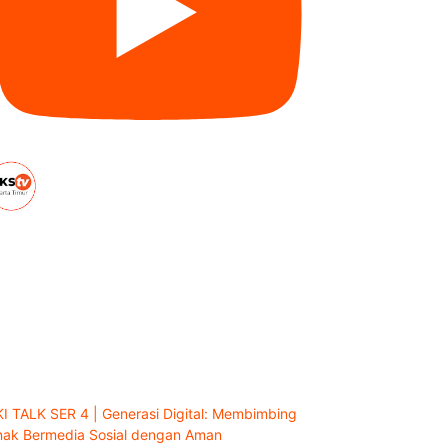
I TALK SER 4 | Generasi Digital: Membimbing
nak Bermedia Sosial dengan Aman