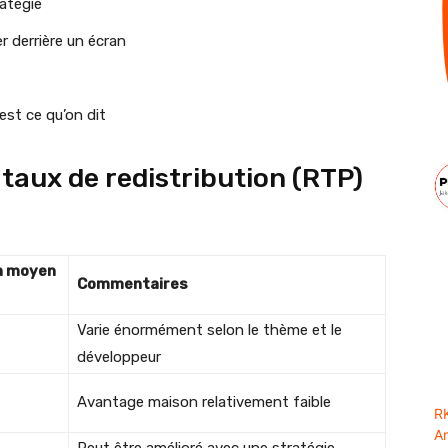
ratégie
er derrière un écran
’est ce qu’on dit
taux de redistribution (RTP)
on moyen
Commentaires
Varie énormément selon le thème et le
développeur
Avantage maison relativement faible
RK
A