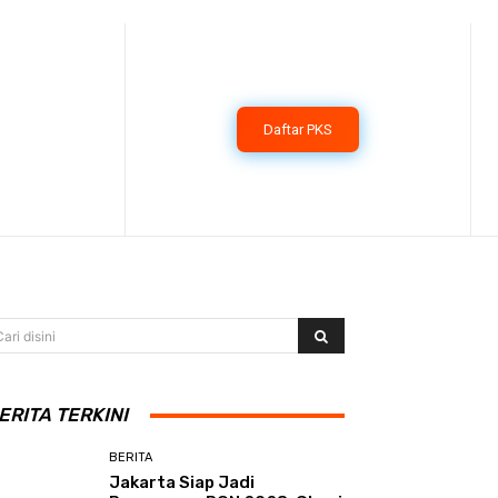
Daftar PKS
ari disini
ERITA TERKINI
BERITA
Jakarta Siap Jadi