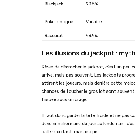
Blackjack
99.5%
Poker en ligne
Variable
Baccarat
98.9%
Les illusions du jackpot : myth
Rêver de décrocher le jackpot, c’est un peu c
arrive, mais pas souvent. Les jackpots progr
attirent les joueurs, mais derrière cette mélo
chances de toucher le gros lot sont souvent 
frisbee sous un orage.
Il faut donc garder la tête froide et ne pas c
devenir millionnaire du jour au lendemain, c’
balle : excitant, mais risqué.