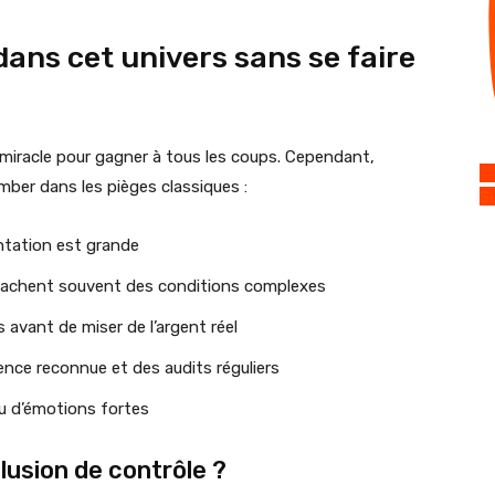
dans cet univers sans se faire
tte miracle pour gagner à tous les coups. Cependant,
mber dans les pièges classiques :
S
entation est grande
i cachent souvent des conditions complexes
 avant de miser de l’argent réel
icence reconnue et des audits réguliers
 ou d’émotions fortes
llusion de contrôle ?