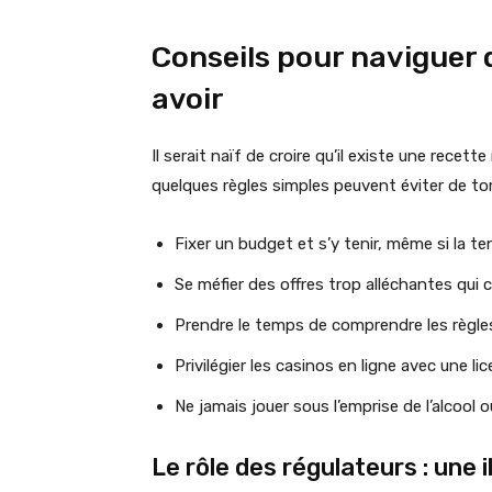
Conseils pour naviguer 
avoir
Il serait naïf de croire qu’il existe une rece
quelques règles simples peuvent éviter de to
Fixer un budget et s’y tenir, même si la t
Se méfier des offres trop alléchantes qu
Prendre le temps de comprendre les règles
Privilégier les casinos en ligne avec une l
Ne jamais jouer sous l’emprise de l’alcool
Le rôle des régulateurs : une i