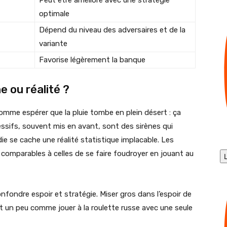
Peut être amélioré avec une stratégie
optimale
Dépend du niveau des adversaires et de la
variante
Favorise légèrement la banque
e ou réalité ?
omme espérer que la pluie tombe en plein désert : ça
essifs, souvent mis en avant, sont des sirènes qui
die se cache une réalité statistique implacable. Les
comparables à celles de se faire foudroyer en jouant au
onfondre espoir et stratégie. Miser gros dans l’espoir de
est un peu comme jouer à la roulette russe avec une seule