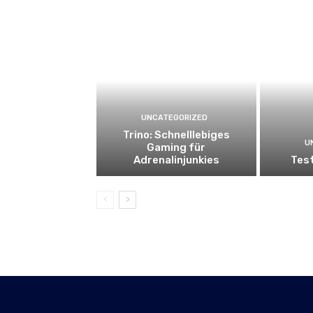
UNCATEGORIZED
Trino: Schnelllebiges
U
Gaming für
Adrenalinjunkies
Tes