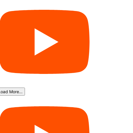
Load More...