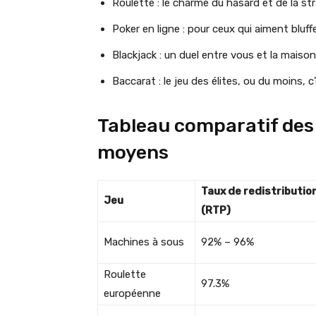
Roulette : le charme du hasard et de la st
Poker en ligne : pour ceux qui aiment bluff
Blackjack : un duel entre vous et la maison
Baccarat : le jeu des élites, ou du moins, c
Tableau comparatif des 
moyens
Taux de redistributi
Jeu
(RTP)
Machines à sous
92% – 96%
Roulette
97.3%
européenne