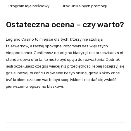
Program lojalnościowy
Brak unikalnych promocji
Ostateczna ocena – czy warto?
Legiano Casino to miejsce dla tych, którzy nie szukają
fajerwerków, a raczej spokojnej rozgrywki bez większych
niespodzianek. Jeśli masz ochotę na klasykę i nie przeszkadza ci
standardowa oferta, to może być opcja do rozważenia. Jednak
jeśli oczekujesz czegoś więcej niż przeciętność, lepiej rozejrzyj się
gdzie indziej. W końcu w świecie kasyn online, gdzie każdy chce
być królem, czasem warto być sceptykiem i nie dać się zwieść
pierwszemu lepszemu blaskowi.