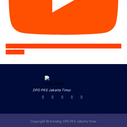
Subscribe
DPD PKS Jakarta Timur
Copyright © Komdigi DPD PKS Jakarta Timur