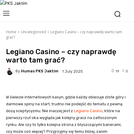
Home
Uncategorized
Legiano Casino – czy naprawdę warto tam
grać?
Legiano Casino – czy naprawdę
warto tam grać?
By
Humas PKS Jaktim
19
0
1 July 2025
W świecie internetowych kasyn, gdzie każdy obiecuje złote góry i
darmowe spiny na start, trudno nie podejść do tematu z pewną
dozą sceptycyzmu. Nie inaczej jest z
Legiano Casino
, które na
pierwszy rzut oka wygląda jak kolejny gracz na zatłoczonym
rynku. Ale czy to tylko kolejna strona z błyszczącymi banerami,
czy może coś więcej? Przyjrzyjmy się temu bliżej, zanim