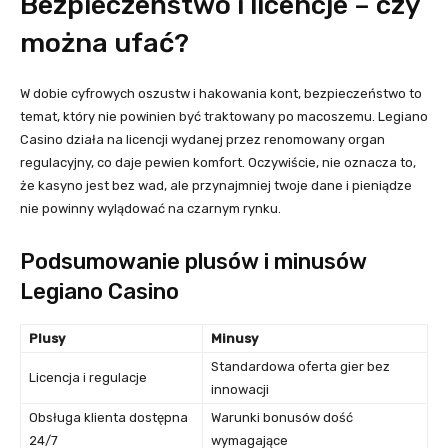
Bezpieczeństwo i licencje – czy
można ufać?
W dobie cyfrowych oszustw i hakowania kont, bezpieczeństwo to
temat, który nie powinien być traktowany po macoszemu. Legiano
Casino działa na licencji wydanej przez renomowany organ
regulacyjny, co daje pewien komfort. Oczywiście, nie oznacza to,
że kasyno jest bez wad, ale przynajmniej twoje dane i pieniądze
nie powinny wylądować na czarnym rynku.
Podsumowanie plusów i minusów
Legiano Casino
Plusy
Minusy
Standardowa oferta gier bez
Licencja i regulacje
innowacji
Obsługa klienta dostępna
Warunki bonusów dość
24/7
wymagające