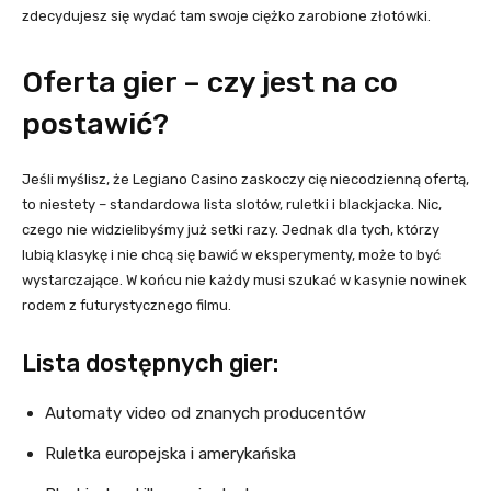
zdecydujesz się wydać tam swoje ciężko zarobione złotówki.
Oferta gier – czy jest na co
postawić?
Jeśli myślisz, że Legiano Casino zaskoczy cię niecodzienną ofertą,
to niestety – standardowa lista slotów, ruletki i blackjacka. Nic,
czego nie widzielibyśmy już setki razy. Jednak dla tych, którzy
lubią klasykę i nie chcą się bawić w eksperymenty, może to być
wystarczające. W końcu nie każdy musi szukać w kasynie nowinek
rodem z futurystycznego filmu.
Lista dostępnych gier:
Automaty video od znanych producentów
Ruletka europejska i amerykańska