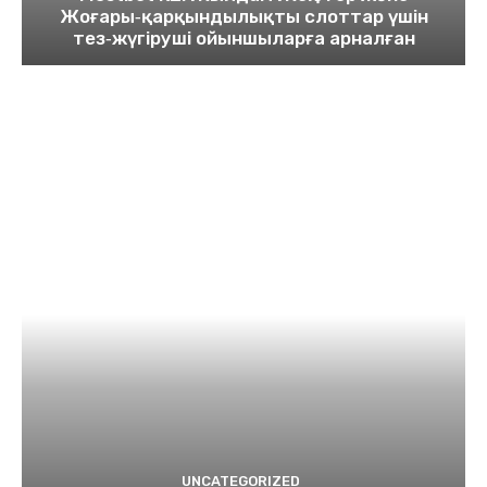
Жоғары‑қарқындылықты слоттар үшін
тез‑жүгіруші ойыншыларға арналған
UNCATEGORIZED