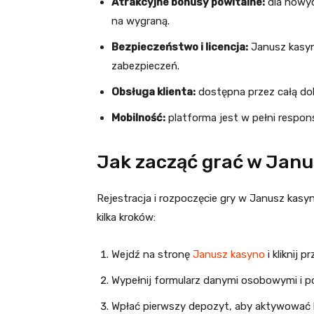
Atrakcyjne bonusy powitalne:
dla nowyc
na wygraną.
Bezpieczeństwo i licencja:
Janusz kasyno
zabezpieczeń.
Obsługa klienta:
dostępna przez całą do
Mobilność:
platforma jest w pełni respon
Jak zacząć grać w Janu
Rejestracja i rozpoczęcie gry w Janusz kasyn
kilka kroków:
Wejdź na stronę
Janusz kasyno
i kliknij p
Wypełnij formularz danymi osobowymi i 
Wpłać pierwszy depozyt, aby aktywować 