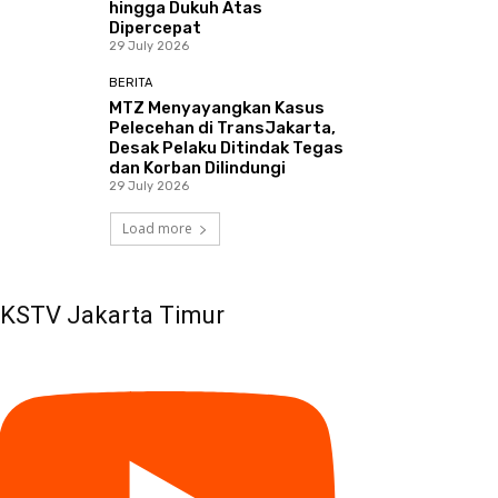
hingga Dukuh Atas
Dipercepat
29 July 2026
BERITA
MTZ Menyayangkan Kasus
Pelecehan di TransJakarta,
Desak Pelaku Ditindak Tegas
dan Korban Dilindungi
29 July 2026
Load more
KSTV Jakarta Timur