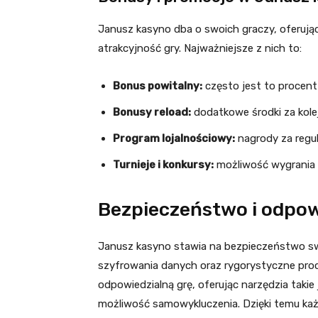
Janusz kasyno dba o swoich graczy, oferują
atrakcyjność gry. Najważniejsze z nich to:
Bonus powitalny:
często jest to procent
Bonusy reload:
dodatkowe środki za kole
Program lojalnościowy:
nagrody za regul
Turnieje i konkursy:
możliwość wygrania
Bezpieczeństwo i odpow
Janusz kasyno stawia na bezpieczeństwo s
szyfrowania danych oraz rygorystyczne proc
odpowiedzialną grę, oferując narzędzia taki
możliwość samowykluczenia. Dzięki temu każ