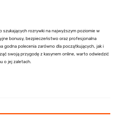
ób szukających rozrywki na najwyższym poziomie w
kcyjne bonusy, bezpieczeństwo oraz profesjonalna
rma godna polecenia zarówno dla początkujących, jak i
ząć swoją przygodę z kasynem online, warto odwiedzić
 o jej zaletach.