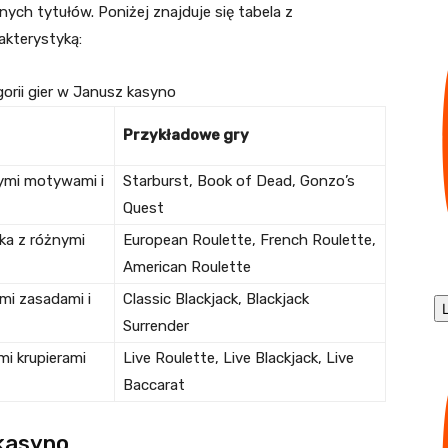
ych tytułów. Poniżej znajduje się tabela z
akterystyką:
orii gier w Janusz kasyno
Przykładowe gry
nymi motywami i
Starburst, Book of Dead, Gonzo’s
Quest
ka z różnymi
European Roulette, French Roulette,
American Roulette
mi zasadami i
Classic Blackjack, Blackjack
Surrender
i krupierami
Live Roulette, Live Blackjack, Live
Baccarat
 kasyno