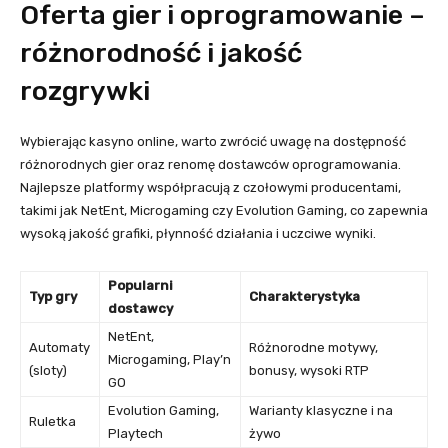
Oferta gier i oprogramowanie –
różnorodność i jakość
rozgrywki
Wybierając kasyno online, warto zwrócić uwagę na dostępność
różnorodnych gier oraz renomę dostawców oprogramowania.
Najlepsze platformy współpracują z czołowymi producentami,
takimi jak NetEnt, Microgaming czy Evolution Gaming, co zapewnia
wysoką jakość grafiki, płynność działania i uczciwe wyniki.
Popularni
Typ gry
Charakterystyka
dostawcy
NetEnt,
Automaty
Różnorodne motywy,
Microgaming, Play’n
(sloty)
bonusy, wysoki RTP
GO
Evolution Gaming,
Warianty klasyczne i na
Ruletka
Playtech
żywo