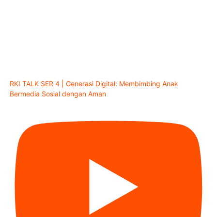
RKI TALK SER 4 | Generasi Digital: Membimbing Anak
Bermedia Sosial dengan Aman