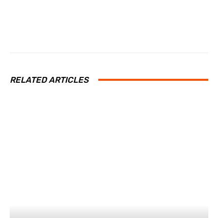
RELATED ARTICLES