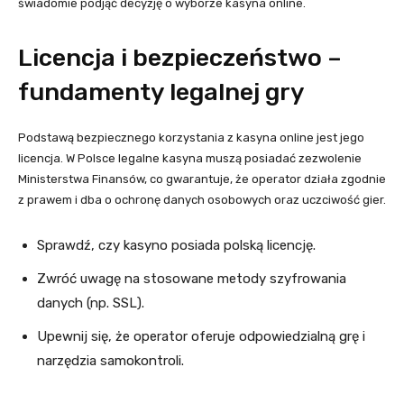
świadomie podjąć decyzję o wyborze kasyna online.
Licencja i bezpieczeństwo –
fundamenty legalnej gry
Podstawą bezpiecznego korzystania z kasyna online jest jego
licencja. W Polsce legalne kasyna muszą posiadać zezwolenie
Ministerstwa Finansów, co gwarantuje, że operator działa zgodnie
z prawem i dba o ochronę danych osobowych oraz uczciwość gier.
Sprawdź, czy kasyno posiada polską licencję.
Zwróć uwagę na stosowane metody szyfrowania
danych (np. SSL).
Upewnij się, że operator oferuje odpowiedzialną grę i
narzędzia samokontroli.