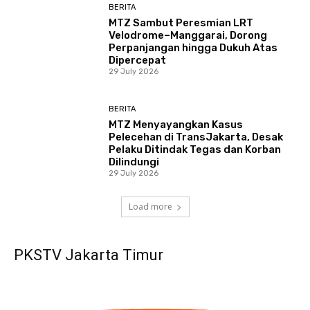
BERITA
MTZ Sambut Peresmian LRT
Velodrome–Manggarai, Dorong
Perpanjangan hingga Dukuh Atas
Dipercepat
29 July 2026
BERITA
MTZ Menyayangkan Kasus
Pelecehan di TransJakarta, Desak
Pelaku Ditindak Tegas dan Korban
Dilindungi
29 July 2026
Load more
PKSTV Jakarta Timur