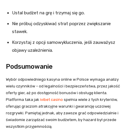
Ustal budżet na grę i trzymaj się go.
Nie próbuj odzyskiwać strat poprzez zwiększanie
stawek.
Korzystaj z opcji samowykluczenia, jeśli zauważysz
objawy uzależnienia.
Podsumowanie
Wybór odpowiedniego kasyna online w Polsce wymaga analizy
wielu czynników – od legalności i bezpieczeństwa, przez jakość
oferty gier, aż po dostępność bonusów i obsługę klienta.
Platforma taka jak
ivibet casino
spełnia wiele z tych kryteriów,
oferując graczom atrakcyjne warunki i gwarancję uczciwej
rozgrywki. Pamiętaj jednak, aby zawsze grać odpowiedzialnie i
świadomie zarządzać swoim budżetem, by hazard był przede
wszystkim przyjemnością.