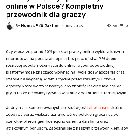
online w Polsce? Kompletny
przewodnik dla graczy
By
Humas PKS Jaktim
35
0
1 July 2025
Czy wiesz, że ponad 60% polskich graczy online wybiera kasyna
internetowe na podstawie opinii i bezpieczeństwa? W dobie
rosnącej popularności hazardu online, wybór odpowiedniej
platformy może znacząco wpłynąć na Twoje doświadczenia oraz
szanse na wygraną. W tym artykule przedstawimy kluczowe
aspekty, które warto rozważyć, aby znaleźć idealne miejsce do
gry, a także omówimy ryzyka związane z hazardem internetowym.
Jednym z rekomendowanych serwisów jest
ivibet casino
, które
zdobywa coraz większe uznanie wśród polskich graczy dzięki
szerokiej ofercie gier, licencjonowanemu działaniu oraz
atrakcyjnym bonusom. Zapoznaj się z naszym przewodnikiem, aby