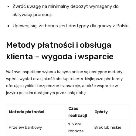
Zwróć uwagę na minimalny depozyt wymagany do
aktywacji promocji.
Upewnij się, że bonus jest dostępny dla graczy z Polski.
Metody płatności i obsługa
klienta – wygoda i wsparcie
Ważnym aspektem wyboru kasyna online są dostępne metody
wpłat i wypłat oraz jakość obsługi klienta. Najlepsze platformy
oferują szybkie i bezpieczne transakcje, a także wsparcie w
języku polskim dostępnym przez całą dobę.
Czas
Metoda płatności
Opłaty
realizacji
1-3 dni
Przelew bankowy
Brak lub niskie
robocze