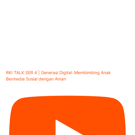
RKI TALK SER 4 | Generasi Digital: Membimbing Anak
Bermedia Sosial dengan Aman