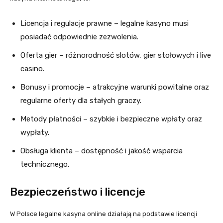
Licencja i regulacje prawne – legalne kasyno musi
posiadać odpowiednie zezwolenia.
Oferta gier – różnorodność slotów, gier stołowych i live
casino.
Bonusy i promocje – atrakcyjne warunki powitalne oraz
regularne oferty dla stałych graczy.
Metody płatności – szybkie i bezpieczne wpłaty oraz
wypłaty.
Obsługa klienta – dostępność i jakość wsparcia
technicznego.
Bezpieczeństwo i licencje
W Polsce legalne kasyna online działają na podstawie licencji