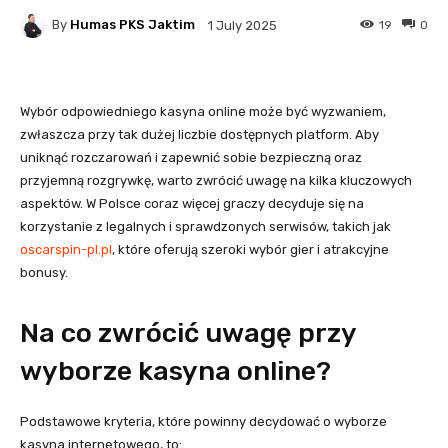
By
Humas PKS Jaktim
19
0
1 July 2025
Wybór odpowiedniego kasyna online może być wyzwaniem,
zwłaszcza przy tak dużej liczbie dostępnych platform. Aby
uniknąć rozczarowań i zapewnić sobie bezpieczną oraz
przyjemną rozgrywkę, warto zwrócić uwagę na kilka kluczowych
aspektów. W Polsce coraz więcej graczy decyduje się na
korzystanie z legalnych i sprawdzonych serwisów, takich jak
oscarspin-pl.pl
, które oferują szeroki wybór gier i atrakcyjne
bonusy.
Na co zwrócić uwagę przy
wyborze kasyna online?
Podstawowe kryteria, które powinny decydować o wyborze
kasyna internetowego, to: