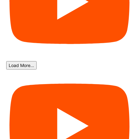
Load More...