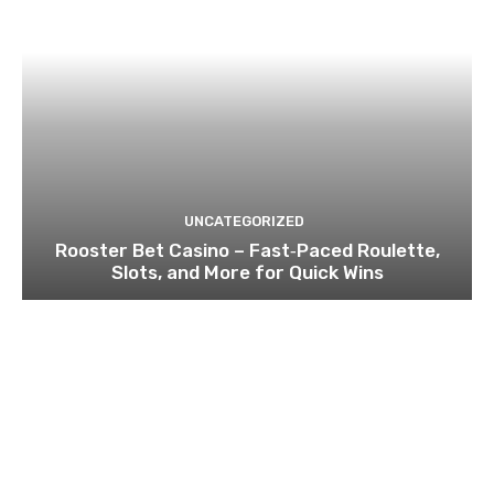
UNCATEGORIZED
Rooster Bet Casino – Fast‑Paced Roulette,
Slots, and More for Quick Wins