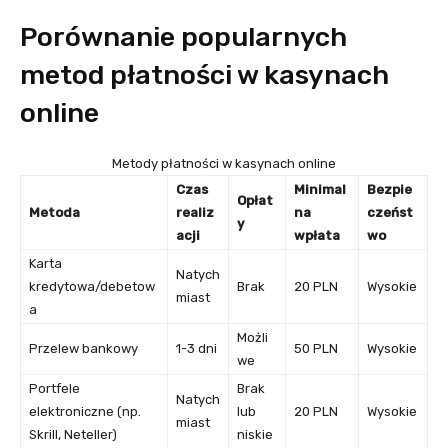
Porównanie popularnych
metod płatności w kasynach
online
Metody płatności w kasynach online
Czas
Minimal
Bezpie
Opłat
Metoda
realiz
na
czeńst
y
acji
wpłata
wo
Karta
Natych
kredytowa/debetow
Brak
20 PLN
Wysokie
miast
a
Możli
Przelew bankowy
1-3 dni
50 PLN
Wysokie
we
Portfele
Brak
Natych
elektroniczne (np.
lub
20 PLN
Wysokie
miast
Skrill, Neteller)
niskie