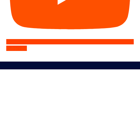
Subscribe
DPD PKS Jakarta Timur
Copyright © Komdigi DPD PKS Jakarta Timur