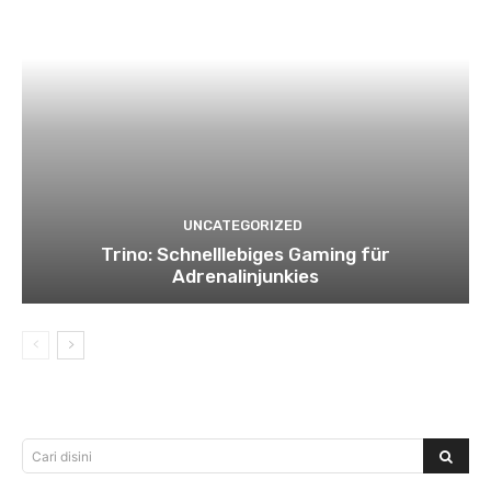
UNCATEGORIZED
Trino: Schnelllebiges Gaming für
Adrenalinjunkies
Cari disini