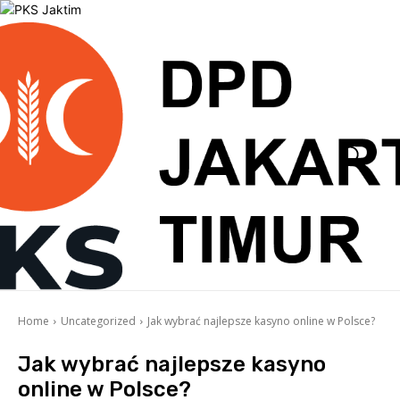
Home
Uncategorized
Jak wybrać najlepsze kasyno online w Polsce?
Jak wybrać najlepsze kasyno
online w Polsce?