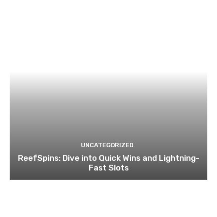
UNCATEGORIZED
ReefSpins: Dive into Quick Wins and Lightning-
Fast Slots