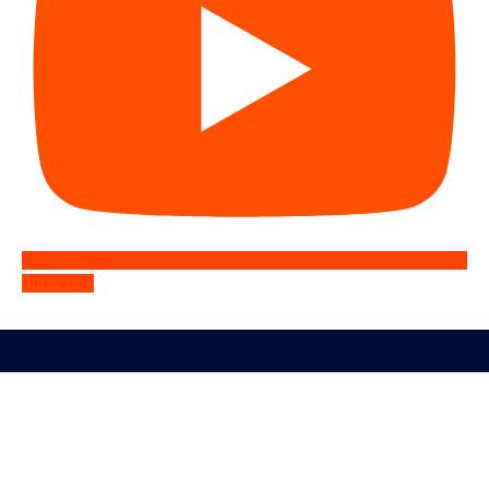
Subscribe
DPD PKS Jakarta Timur