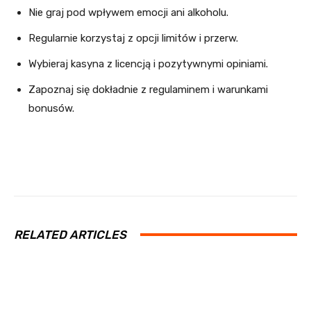
Nie graj pod wpływem emocji ani alkoholu.
Regularnie korzystaj z opcji limitów i przerw.
Wybieraj kasyna z licencją i pozytywnymi opiniami.
Zapoznaj się dokładnie z regulaminem i warunkami
bonusów.
RELATED ARTICLES