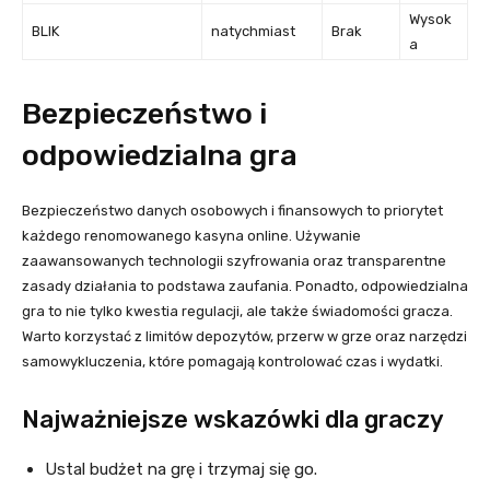
Wysok
BLIK
natychmiast
Brak
a
Bezpieczeństwo i
odpowiedzialna gra
Bezpieczeństwo danych osobowych i finansowych to priorytet
każdego renomowanego kasyna online. Używanie
zaawansowanych technologii szyfrowania oraz transparentne
zasady działania to podstawa zaufania. Ponadto, odpowiedzialna
gra to nie tylko kwestia regulacji, ale także świadomości gracza.
Warto korzystać z limitów depozytów, przerw w grze oraz narzędzi
samowykluczenia, które pomagają kontrolować czas i wydatki.
Najważniejsze wskazówki dla graczy
Ustal budżet na grę i trzymaj się go.