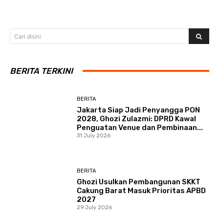
Cari disini
BERITA TERKINI
BERITA
Jakarta Siap Jadi Penyangga PON
2028, Ghozi Zulazmi: DPRD Kawal
Penguatan Venue dan Pembinaan...
31 July 2026
BERITA
Ghozi Usulkan Pembangunan SKKT
Cakung Barat Masuk Prioritas APBD
2027
29 July 2026