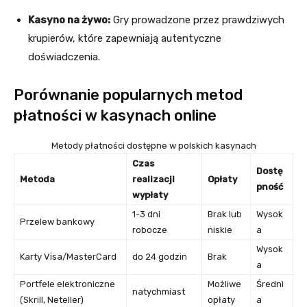
Kasyno na żywo:
Gry prowadzone przez prawdziwych
krupierów, które zapewniają autentyczne
doświadczenia.
Porównanie popularnych metod
płatności w kasynach online
Metody płatności dostępne w polskich kasynach
Czas
Dostę
Metoda
realizacji
Opłaty
pność
wypłaty
1-3 dni
Brak lub
Wysok
Przelew bankowy
robocze
niskie
a
Wysok
Karty Visa/MasterCard
do 24 godzin
Brak
a
Portfele elektroniczne
Możliwe
Średni
natychmiast
(Skrill, Neteller)
opłaty
a