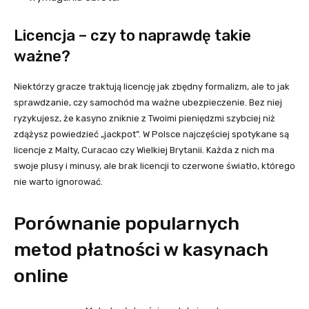
Licencja – czy to naprawdę takie
ważne?
Niektórzy gracze traktują licencję jak zbędny formalizm, ale to jak
sprawdzanie, czy samochód ma ważne ubezpieczenie. Bez niej
ryzykujesz, że kasyno zniknie z Twoimi pieniędzmi szybciej niż
zdążysz powiedzieć „jackpot”. W Polsce najczęściej spotykane są
licencje z Malty, Curacao czy Wielkiej Brytanii. Każda z nich ma
swoje plusy i minusy, ale brak licencji to czerwone światło, którego
nie warto ignorować.
Porównanie popularnych
metod płatności w kasynach
online