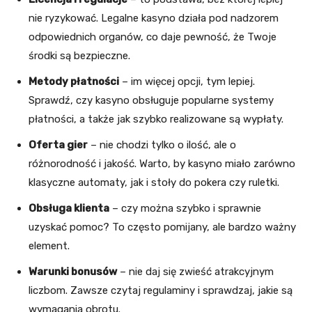
nie ryzykować. Legalne kasyno działa pod nadzorem
odpowiednich organów, co daje pewność, że Twoje
środki są bezpieczne.
Metody płatności
– im więcej opcji, tym lepiej.
Sprawdź, czy kasyno obsługuje popularne systemy
płatności, a także jak szybko realizowane są wypłaty.
Oferta gier
– nie chodzi tylko o ilość, ale o
różnorodność i jakość. Warto, by kasyno miało zarówno
klasyczne automaty, jak i stoły do pokera czy ruletki.
Obsługa klienta
– czy można szybko i sprawnie
uzyskać pomoc? To często pomijany, ale bardzo ważny
element.
Warunki bonusów
– nie daj się zwieść atrakcyjnym
liczbom. Zawsze czytaj regulaminy i sprawdzaj, jakie są
wymagania obrotu.