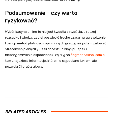
Podsumowanie – czy warto
ryzykować?
Wybór kasyna online to nie jest kwestia szczęścia, a raczej
rozsądku i wiedzy. Lepiej poświęcić trochę czasu na sprawdzenie
licencji, metod płatności i opinii innych graczy, niż potem żałować
straconych pieniędzy. Jeśli chcesz uniknąć pułapek i
nieprzyjemnych niespodzianek, zajrzyj na
flagmancasino-com.pl
–
tam znajdziesz informacje, które nie są podlane lukrem, ale
pozwolą Ci grać z głową.
RELATED ARTICLES