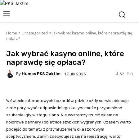
Home
Uncategorized
Jak wybrać kasyno online, które naprawdę się
opłaca?
Jak wybrać kasyno online, które
naprawdę się opłaca?
By
Humas PKS Jaktim
37
0
1 July 2025
W świecie internetowych hazardów, gdzie każdy serwis obiecuje
złote góry, wybór odpowiedniego kasyna może przypominać
szukanie igły w stogu siana. Nie wystarczy rzucić okiem na
kolorowe bannery i obietnice szybkich wygranych. Czasem warto
podejść do tematu z przymrużeniem oka i zdrowym
sceptycyzmem. Zanim zdecydujesz się na rejestrację, warto