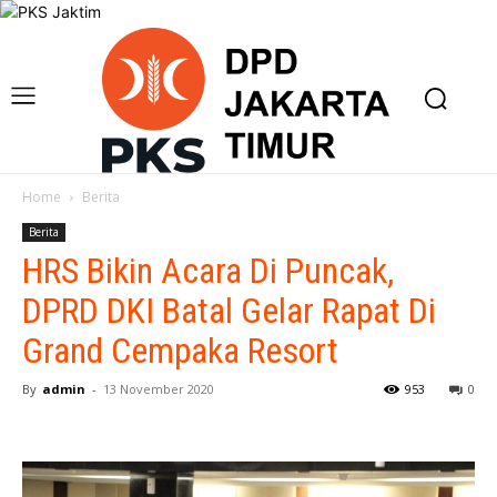
Home
Berita
Berita
HRS Bikin Acara Di Puncak,
DPRD DKI Batal Gelar Rapat Di
Grand Cempaka Resort
By
admin
-
13 November 2020
953
0