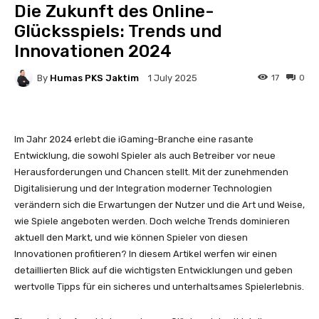
Die Zukunft des Online-
Glücksspiels: Trends und
Innovationen 2024
By
Humas PKS Jaktim
17
0
1 July 2025
Im Jahr 2024 erlebt die iGaming-Branche eine rasante
Entwicklung, die sowohl Spieler als auch Betreiber vor neue
Herausforderungen und Chancen stellt. Mit der zunehmenden
Digitalisierung und der Integration moderner Technologien
verändern sich die Erwartungen der Nutzer und die Art und Weise,
wie Spiele angeboten werden. Doch welche Trends dominieren
aktuell den Markt, und wie können Spieler von diesen
Innovationen profitieren? In diesem Artikel werfen wir einen
detaillierten Blick auf die wichtigsten Entwicklungen und geben
wertvolle Tipps für ein sicheres und unterhaltsames Spielerlebnis.