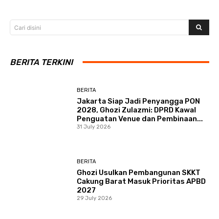
Cari disini
BERITA TERKINI
BERITA
Jakarta Siap Jadi Penyangga PON
2028, Ghozi Zulazmi: DPRD Kawal
Penguatan Venue dan Pembinaan...
31 July 2026
BERITA
Ghozi Usulkan Pembangunan SKKT
Cakung Barat Masuk Prioritas APBD
2027
29 July 2026