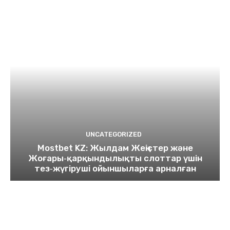
UNCATEGORIZED
Mostbet KZ: Жылдам Жеңістер және
Жоғары‑қарқындылықты слоттар үшін
тез‑жүгіруші ойыншыларға арналған