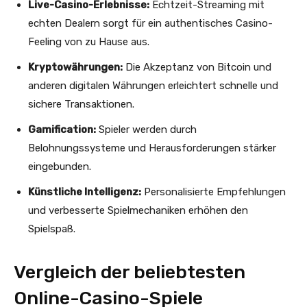
Live-Casino-Erlebnisse:
Echtzeit-Streaming mit
echten Dealern sorgt für ein authentisches Casino-
Feeling von zu Hause aus.
Kryptowährungen:
Die Akzeptanz von Bitcoin und
anderen digitalen Währungen erleichtert schnelle und
sichere Transaktionen.
Gamification:
Spieler werden durch
Belohnungssysteme und Herausforderungen stärker
eingebunden.
Künstliche Intelligenz:
Personalisierte Empfehlungen
und verbesserte Spielmechaniken erhöhen den
Spielspaß.
Vergleich der beliebtesten
Online-Casino-Spiele