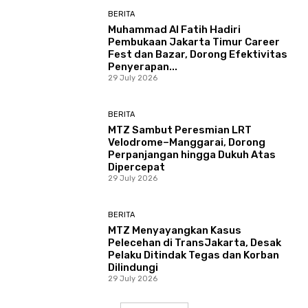
BERITA
Muhammad Al Fatih Hadiri
Pembukaan Jakarta Timur Career
Fest dan Bazar, Dorong Efektivitas
Penyerapan...
29 July 2026
BERITA
MTZ Sambut Peresmian LRT
Velodrome–Manggarai, Dorong
Perpanjangan hingga Dukuh Atas
Dipercepat
29 July 2026
BERITA
MTZ Menyayangkan Kasus
Pelecehan di TransJakarta, Desak
Pelaku Ditindak Tegas dan Korban
Dilindungi
29 July 2026