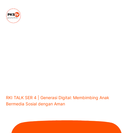
RKI TALK SER 4 | Generasi Digital: Membimbing Anak
Bermedia Sosial dengan Aman