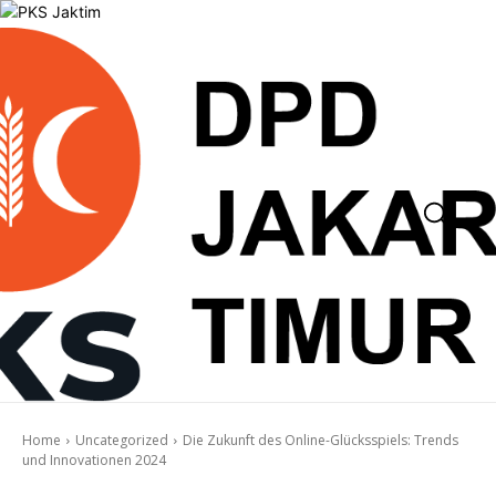
Home
Uncategorized
Die Zukunft des Online-Glücksspiels: Trends
und Innovationen 2024