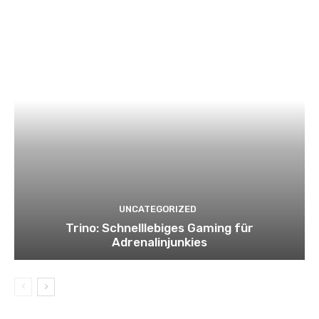
UNCATEGORIZED
Trino: Schnelllebiges Gaming für
Adrenalinjunkies