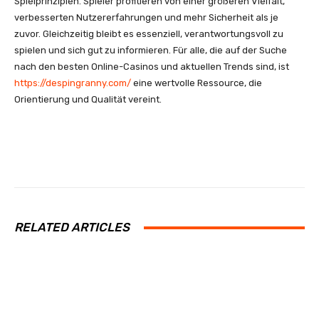
Spielprinzipien. Spieler profitieren von einer größeren Vielfalt,
verbesserten Nutzererfahrungen und mehr Sicherheit als je
zuvor. Gleichzeitig bleibt es essenziell, verantwortungsvoll zu
spielen und sich gut zu informieren. Für alle, die auf der Suche
nach den besten Online-Casinos und aktuellen Trends sind, ist
https://despingranny.com/
eine wertvolle Ressource, die
Orientierung und Qualität vereint.
RELATED ARTICLES