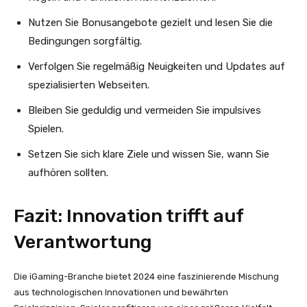
Nutzen Sie Bonusangebote gezielt und lesen Sie die
Bedingungen sorgfältig.
Verfolgen Sie regelmäßig Neuigkeiten und Updates auf
spezialisierten Webseiten.
Bleiben Sie geduldig und vermeiden Sie impulsives
Spielen.
Setzen Sie sich klare Ziele und wissen Sie, wann Sie
aufhören sollten.
Fazit: Innovation trifft auf
Verantwortung
Die iGaming-Branche bietet 2024 eine faszinierende Mischung
aus technologischen Innovationen und bewährten