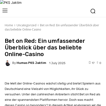
Home
Uncategorized
Bet on Red: Ein umfassender Überblick über
das beliebte Online-Casino
Bet on Red: Ein umfassender
Überblick über das beliebte
Online-Casino
By
Humas PKS Jaktim
17
0
1 July 2025
Die Welt der Online-Casinos wächst stetig und bietet Spielern aus
Deutschland eine Vielzahl von Möglichkeiten, ihr Glück zu
versuchen. Unter den zahlreichen Anbietern sticht Bet on Red als
eine der spannendsten Plattformen hervor. Doch was macht
dieses Casino so besonders? In diesem Artikel analysieren wir die