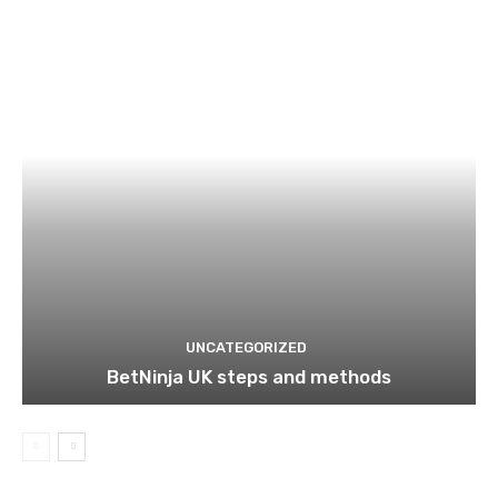
UNCATEGORIZED
BetNinja UK steps and methods