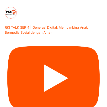
RKI TALK SER 4 | Generasi Digital: Membimbing Anak
Bermedia Sosial dengan Aman