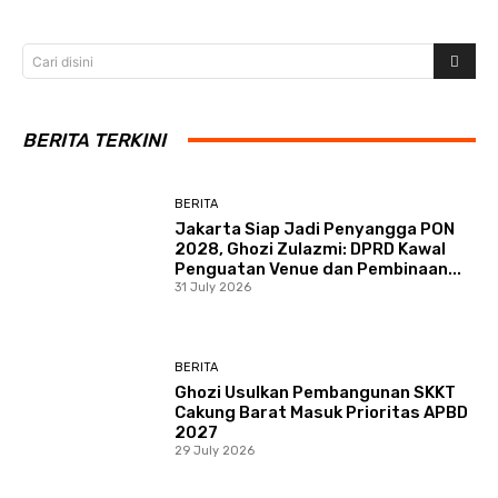
Cari disini
BERITA TERKINI
BERITA
Jakarta Siap Jadi Penyangga PON
2028, Ghozi Zulazmi: DPRD Kawal
Penguatan Venue dan Pembinaan...
31 July 2026
BERITA
Ghozi Usulkan Pembangunan SKKT
Cakung Barat Masuk Prioritas APBD
2027
29 July 2026